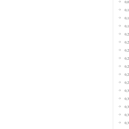
0,
0,
0,
0,
0,
0,
0,
0,
0,
0,
0,
0,
0,
0,
0,
0,