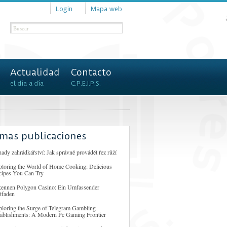
Login
Mapa web
Actualidad
Contacto
el día a día
C.P.E.I.P.S.
imas publicaciones
ady zahrádkářství: Jak správně provádět řez růží
ploring the World of Home Cooking: Delicious
cipes You Can Try
kennen Polygon Casino: Ein Umfassender
tfaden
ploring the Surge of Telegram Gambling
tablishments: A Modern Pc Gaming Frontier