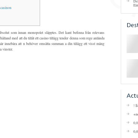
De
Ei
 casinon
Des
 absolut som innan monopolet släpptes. Det kant befinna från relevans
hålland med att du tillåt ett casino tillägg tender denna som rege anlända
här innebära att n behöver omsätta summan a din tillägg ett visst mäng
a vinster.
Act
! 
+n
0,
0,