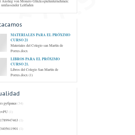
r Anstieg von Monero Glücksspielunternehmen:
n umfassender Leitfaden
tacamos
MATERIALES PARA EL PRÓXIMO
CURSO 21
Materiales del Colegio san Martín de
Porres.docx
LIBROS PARA EL PRÓXIMO
CURSO 21.
Libros del Colegio San Martín de
Porres.docx (1)
ualidad
Без рубрики
(34)
ovPU
(1)
01789947463
(1)
03405611901
(1)