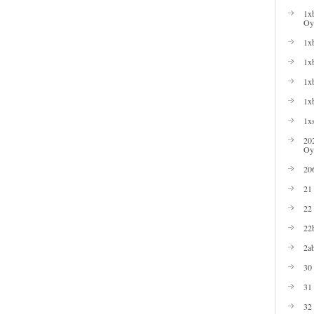
1xb
Oyu
1xb
1xb
1xb
1x
1xs
20
Oy
20
21
22
22b
2ab
30
31
32