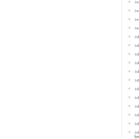
1w
1wi
1wi
1w
1x
1x
1x
1xb
1xb
1x
1x
1x
1x
1xb
1x
1xb
İpu