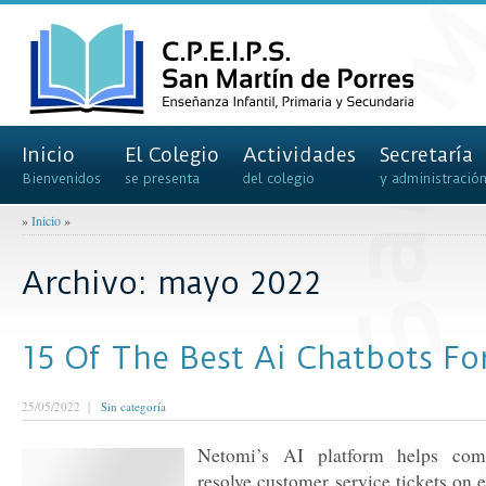
Inicio
El Colegio
Actividades
Secretaría
Bienvenidos
se presenta
del colegio
y administració
»
Inicio
»
Archivo: mayo 2022
15 Of The Best Ai Chatbots Fo
25/05/2022 |
Sin categoría
Netomi’s AI platform helps comp
resolve customer service tickets on 