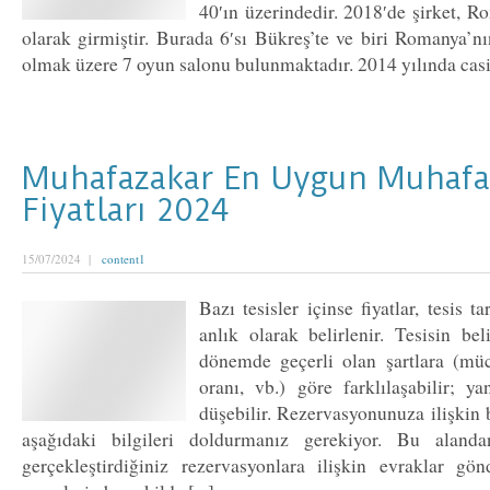
40′ın üzerindedir. 2018′de şirket, 
olarak girmiştir. Burada 6′sı Bükreş’te ve biri Romanya’n
olmak üzere 7 oyun salonu bulunmaktadır. 2014 yılında casino
Muhafazakar En Uygun Muhafa
Fiyatları 2024
15/07/2024 |
content1
Bazı tesisler içinse fiyatlar, tesis t
anlık olarak belirlenir. Tesisin beli
dönemde geçerli olan şartlara (müc
oranı, vb.) göre farklılaşabilir; y
düşebilir. Rezervasyonunuza ilişkin 
aşağıdaki bilgileri doldurmanız gerekiyor. Bu aland
gerçekleştirdiğiniz rezervasyonlara ilişkin evraklar gön