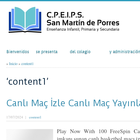
Inicio
El Colegio
Actividades
Secretaría
Bienvenidos
se presenta
del colegio
y administració
»
Inicio
»
content1
‘content1’
Canlı Maç İzle Canlı Maç Yayınl
17/07/2024 |
content1
Play Now With 100 FreeSpin Can
imkanı sunan canlı basketbol maçı i