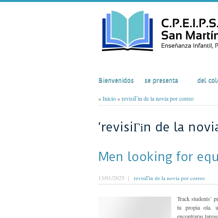
Inicio
El Colegio
Acti
Bienvenidos
se presenta
del col
»
Inicio
»
revisiГіn de la novia por correo
‘revisiГіn de la novi
Men looking for equ
13/01/2025 |
revisiГіn de la novia por correo
Track students’ p
tu propia ola. 
encontraras tarea