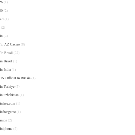
26
(1)
40
(2)
67i
(1)
(2)
in
(2)
in AZ Casino
(8)
in Brasil
(27)
n Brazil
(1)
in India
(1)
IN Official In Russia
(1)
in Turkiye
(5)
in uzbekistan
(1)
infree.com
(1)
infreegame
(1)
inios
(2)
iniphone
(2)