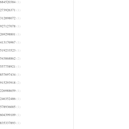
0684520384
(1)
1273926371
(1)
1312898072
(1)
1927127078
(1)
2269298801
(1)
2413176967
(1)
2519233523
(1)
2543868862
(2)
2557758921
(1)
2857697434
(1)
2915293918
(2)
3226988659
(1)
3246352486
(1)
3578936005
(1)
3604399109
(1)
3835337893
(1)