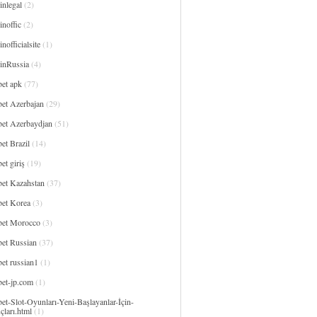
inlegal
(2)
noffic
(2)
nofficialsite
(1)
inRussia
(4)
bet apk
(77)
bet Azerbajan
(29)
bet Azerbaydjan
(51)
et Brazil
(14)
et giriş
(19)
bet Kazahstan
(37)
bet Korea
(3)
bet Morocco
(3)
bet Russian
(37)
et russian1
(1)
bet-jp.com
(1)
et-Slot-Oyunları-Yeni-Başlayanlar-İçin-
çları.html
(1)