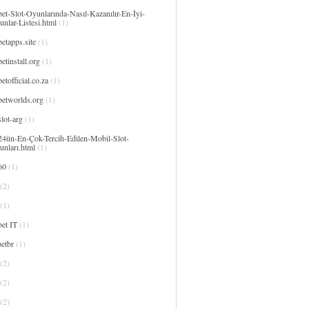
et-Slot-Oyunlarında-Nasıl-Kazanılır-En-İyi-
nlar-Listesi.html
(1)
etapps.site
(1)
etinstall.org
(1)
etofficial.co.za
(1)
betworlds.org
(1)
lot-arg
(1)
24ün-En-Çok-Tercih-Edilen-Mobil-Slot-
unları.html
(1)
60
(1)
(2)
(1)
et IT
(1)
etbr
(1)
(2)
(2)
(2)