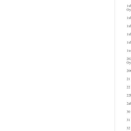
1xb
Oyu
1xb
1xb
1xb
1x
1xs
20
Oy
20
21
22
22b
2ab
30
31
32