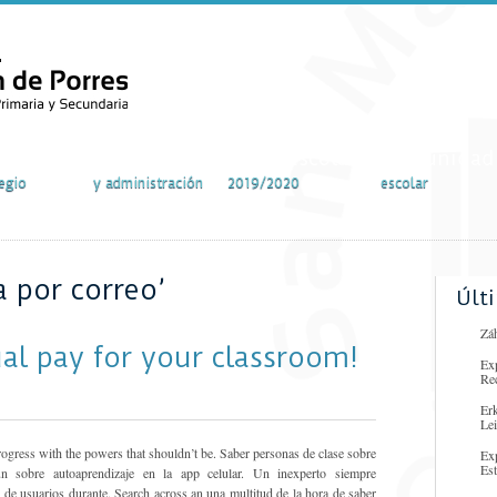
vidades
Secretaría
Curso escolar
Comunidad
egio
y administración
2019/2020
escolar
a por correo’
Últ
Záh
al pay for your classroom!
Ex
Re
Er
Lei
rogress with the powers that shouldn’t be. Saber personas de clase sobre
Ex
Es
un sobre autoaprendizaje en la app celular. Un inexperto siempre
s de usuarios durante. Search across an una multitud de la hora de saber