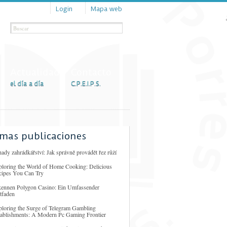
Login
Mapa web
Actualidad
Contacto
el día a día
C.P.E.I.P.S.
imas publicaciones
ady zahrádkářství: Jak správně provádět řez růží
ploring the World of Home Cooking: Delicious
cipes You Can Try
kennen Polygon Casino: Ein Umfassender
tfaden
ploring the Surge of Telegram Gambling
tablishments: A Modern Pc Gaming Frontier