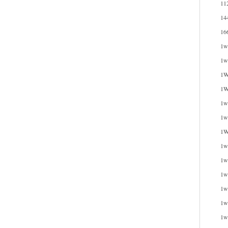
11
14
16
1w
1w
1W
1W
1wi
1w
1W
1w
1w
1w
1w
1w
1w