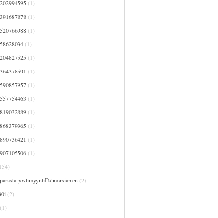
7202994595
(1)
7391687878
(1)
7520766988
(1)
758628034
(1)
8204827525
(1)
8364378591
(1)
8590857957
(1)
9557754463
(1)
9819032889
(1)
9868379365
(1)
9890736421
(1)
9907105506
(1)
154)
 parasta postimyyntiГ¤ morsiamen
(2)
30i
(2)
(1)