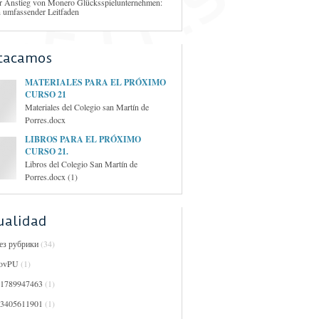
r Anstieg von Monero Glücksspielunternehmen:
n umfassender Leitfaden
tacamos
MATERIALES PARA EL PRÓXIMO
CURSO 21
Materiales del Colegio san Martín de
Porres.docx
LIBROS PARA EL PRÓXIMO
CURSO 21.
Libros del Colegio San Martín de
Porres.docx (1)
ualidad
Без рубрики
(34)
ovPU
(1)
01789947463
(1)
03405611901
(1)