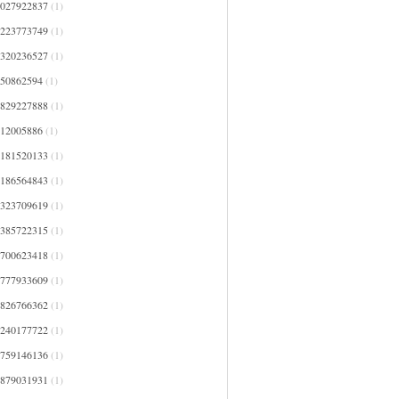
4027922837
(1)
4223773749
(1)
4320236527
(1)
450862594
(1)
4829227888
(1)
512005886
(1)
5181520133
(1)
5186564843
(1)
5323709619
(1)
5385722315
(1)
5700623418
(1)
5777933609
(1)
5826766362
(1)
6240177722
(1)
6759146136
(1)
6879031931
(1)