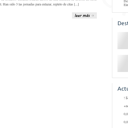
De
l. Han sido 3 las jornadas para enlazar, repleto de citas [...]
Ei
Des
Act
! 
+n
0,
0,