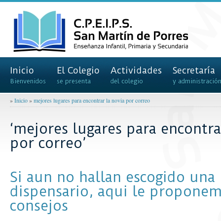
Inicio
El Colegio
Actividades
Secretaría
Bienvenidos
se presenta
del colegio
y administració
»
Inicio
»
mejores lugares para encontrar la novia por correo
‘mejores lugares para encontra
por correo’
Si aun no hallan escogido una
dispensario, aqui le propone
consejos