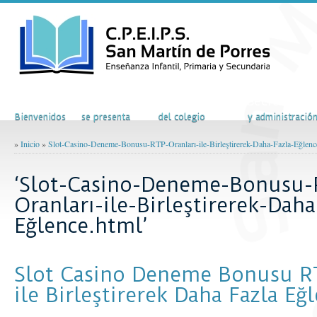
Inicio
El Colegio
Actividades
Secretaría
Bienvenidos
se presenta
del colegio
y administració
»
Inicio
»
Slot-Casino-Deneme-Bonusu-RTP-Oranları-ile-Birleştirerek-Daha-Fazla-Eğlenc
‘Slot-Casino-Deneme-Bonusu-
Oranları-ile-Birleştirerek-Daha
Eğlence.html’
Slot Casino Deneme Bonusu R
ile Birleştirerek Daha Fazla Eğ