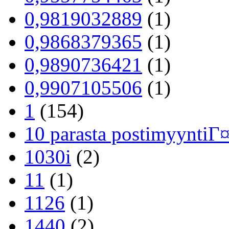
0,9819032889
(1)
0,9868379365
(1)
0,9890736421
(1)
0,9907105506
(1)
1
(154)
10 parasta postimyyntiГ
1030i
(2)
11
(1)
1126
(1)
1440
(2)