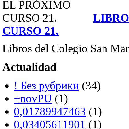
LIBRO
CURSO 21.
Libros del Colegio San Mart
Actualidad
! Без рубрики
(34)
+novPU
(1)
0,01789947463
(1)
0,03405611901
(1)