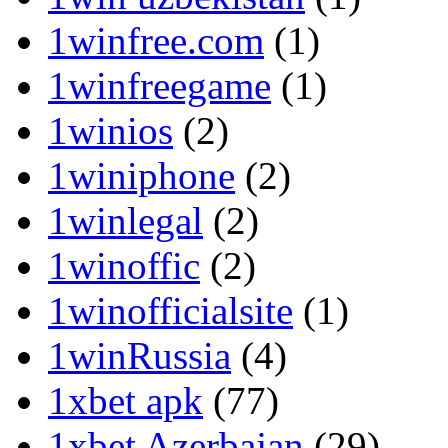
1winfree.com
(1)
1winfreegame
(1)
1winios
(2)
1winiphone
(2)
1winlegal
(2)
1winoffic
(2)
1winofficialsite
(1)
1winRussia
(4)
1xbet apk
(77)
1xbet Azerbajan
(29)