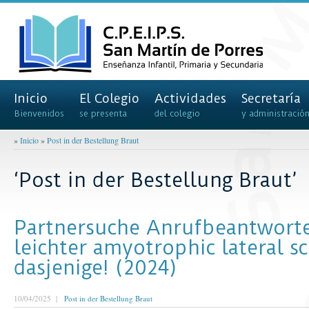
Inicio
El Colegio
Actividades
Secretaría
Bienvenidos
se presenta
del colegio
y administració
»
Inicio
»
Post in der Bestellung Braut
‘Post in der Bestellung Braut’
Partnersuche Anrufbeantworte
leichter amyotrophic lateral sc
dasjenige! (2024)
10/04/2025 |
Post in der Bestellung Braut