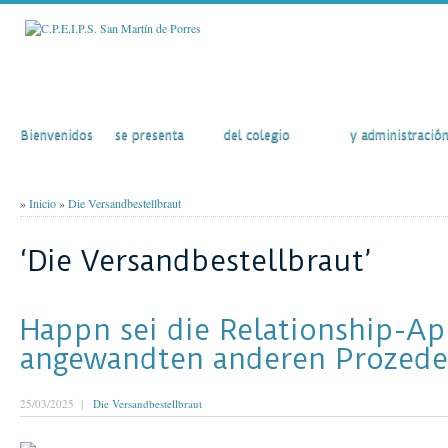
Inicio
El Colegio
Actividades
Secretaría
Bienvenidos
se presenta
del colegio
y administració
»
Inicio
»
Die Versandbestellbraut
‘Die Versandbestellbraut’
Happn sei die Relationship-Ap
angewandten anderen Prozeder
25/03/2025 |
Die Versandbestellbraut