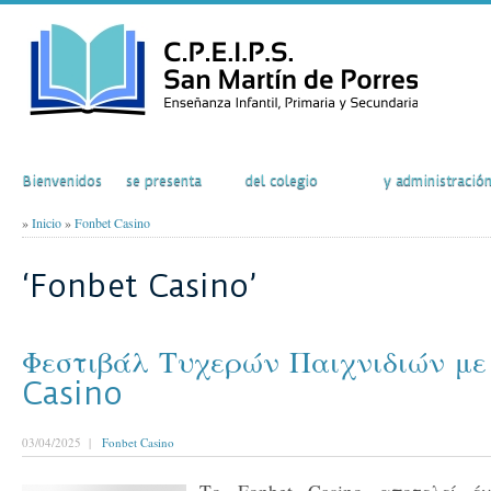
Inicio
El Colegio
Actividades
Secretaría
Bienvenidos
se presenta
del colegio
y administració
»
Inicio
»
Fonbet Casino
‘Fonbet Casino’
Φεστιβάλ Τυχερών Παιχνιδιών μ
Casino
03/04/2025 |
Fonbet Casino