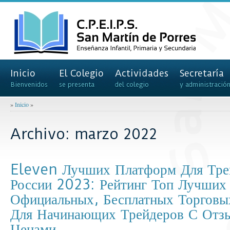
Inicio
El Colegio
Actividades
Secretaría
Bienvenidos
se presenta
del colegio
y administració
»
Inicio
»
Archivo: marzo 2022
Eleven Лучших Платформ Для Тре
России 2023: Рейтинг Топ Лучших
Официальных, Бесплатных Торгов
Для Начинающих Трейдеров С Отз
Ценами