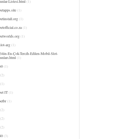
nlar-Listesi.html
(1)
etapps.site
(1)
etinstall.org
(1)
etofficial.co.za
(1)
betworlds.org
(1)
lot-arg
(1)
24ün-En-Çok-Tercih-Edilen-Mobil-Slot-
unları.html
(1)
60
(1)
(2)
(1)
et IT
(1)
etbr
(1)
(2)
(2)
(2)
40
(3)