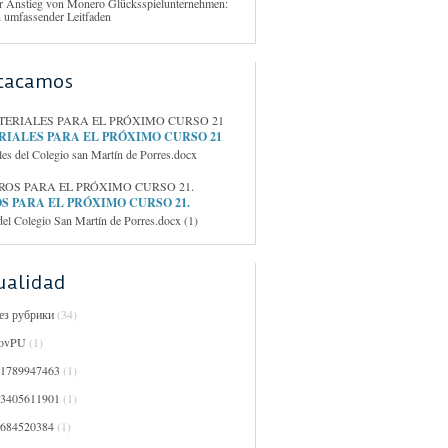
r Anstieg von Monero Glücksspielunternehmen:
n umfassender Leitfaden
tacamos
IALES PARA EL PRÓXIMO CURSO 21
les del Colegio san Martín de Porres.docx
S PARA EL PRÓXIMO CURSO 21.
del Colegio San Martín de Porres.docx (1)
ualidad
Без рубрики
(34)
ovPU
(1)
01789947463
(1)
03405611901
(1)
0684520384
(1)