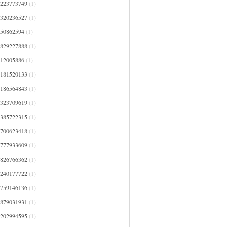
4223773749
(1)
4320236527
(1)
450862594
(1)
4829227888
(1)
512005886
(1)
5181520133
(1)
5186564843
(1)
5323709619
(1)
5385722315
(1)
5700623418
(1)
5777933609
(1)
5826766362
(1)
6240177722
(1)
6759146136
(1)
6879031931
(1)
7202994595
(1)