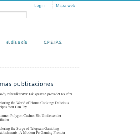
Login
Mapa web
Actualidad
Contacto
el día a día
C.P.E.I.P.S.
imas publicaciones
ady zahrádkářství: Jak správně provádět řez růží
ploring the World of Home Cooking: Delicious
cipes You Can Try
kennen Polygon Casino: Ein Umfassender
tfaden
ploring the Surge of Telegram Gambling
tablishments: A Modern Pc Gaming Frontier