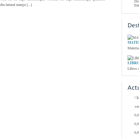
De
neha lamnat manga [...]
Ei
Des
MATER
Materia
LIBRO
Libros 
Act
! 
+n
0,
0,
0,