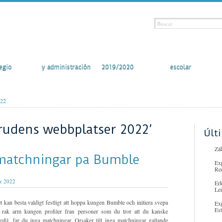
vidades
Secretaría
Curso escolar
Comunidad
egio
y administración
2019/2020
escolar
022
rudens webbplatser 2022’
Últ
Záh
 matchningar pa Bumble
Ex
Re
er 2022
Er
Lei
t kan besta valdigt festligt att hoppa kungen Bumble och initiera svepa
Ex
Es
 rak arm kungen profiler fran personer som du tror att du kanske
ofil, far du inga matchningar. Orsaker till inga matchningar gallande