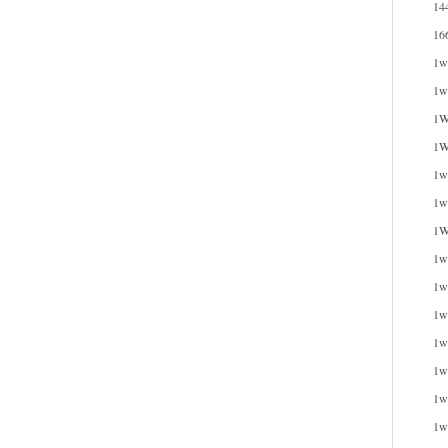
14
16
1w
1w
1W
1W
1wi
1w
1W
1w
1w
1w
1w
1w
1w
1w