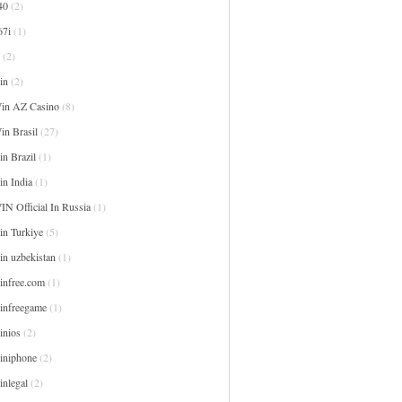
40
(2)
67i
(1)
(2)
in
(2)
in AZ Casino
(8)
in Brasil
(27)
n Brazil
(1)
in India
(1)
IN Official In Russia
(1)
in Turkiye
(5)
in uzbekistan
(1)
infree.com
(1)
infreegame
(1)
inios
(2)
iniphone
(2)
inlegal
(2)