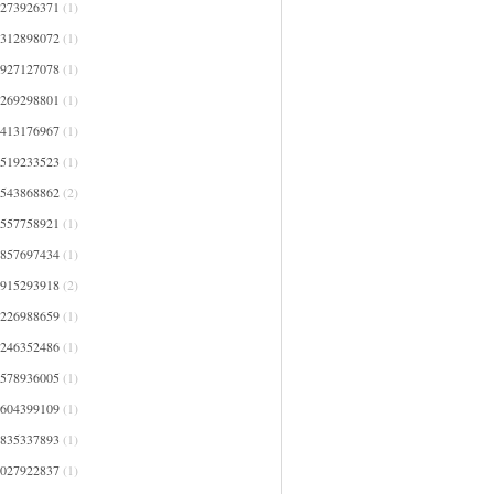
1273926371
(1)
1312898072
(1)
1927127078
(1)
2269298801
(1)
2413176967
(1)
2519233523
(1)
2543868862
(2)
2557758921
(1)
2857697434
(1)
2915293918
(2)
3226988659
(1)
3246352486
(1)
3578936005
(1)
3604399109
(1)
3835337893
(1)
4027922837
(1)