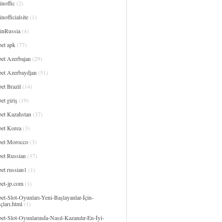
noffic
(2)
nofficialsite
(1)
inRussia
(4)
bet apk
(77)
bet Azerbajan
(29)
bet Azerbaydjan
(51)
et Brazil
(14)
et giriş
(19)
bet Kazahstan
(37)
bet Korea
(3)
bet Morocco
(3)
bet Russian
(37)
et russian1
(1)
bet-jp.com
(1)
et-Slot-Oyunları-Yeni-Başlayanlar-İçin-
çları.html
(1)
et-Slot-Oyunlarında-Nasıl-Kazanılır-En-İyi-