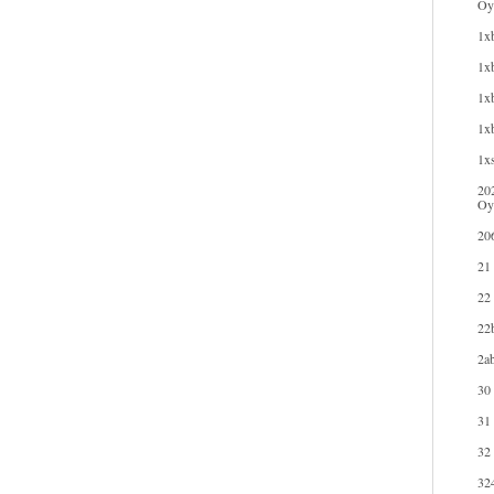
Oyu
1xb
1xb
1xb
1x
1xs
20
Oy
20
21
22
22b
2ab
30
31
32
32