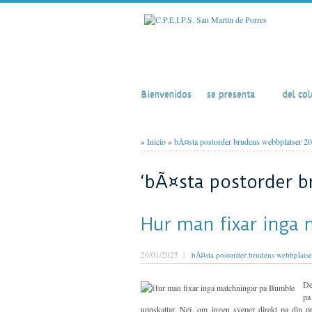
Inicio
El Colegio
Acti
Bienvenidos
se presenta
del col
»
Inicio
»
bÃ¤sta postorder brudens webbplatser 2
‘bÃ¤sta postorder b
Hur man fixar inga
20/01/2025 |
bÃ¤sta postorder brudens webbplats
De
pa
uppskattar. Nej, om ingen sveper direkt pa din pr