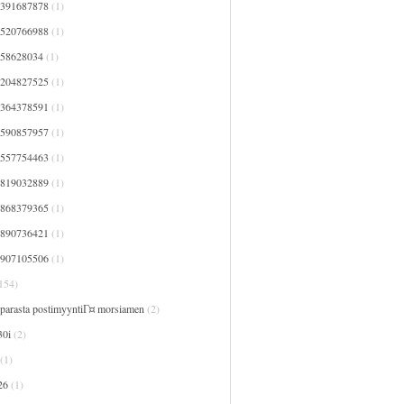
7391687878
(1)
7520766988
(1)
758628034
(1)
8204827525
(1)
8364378591
(1)
8590857957
(1)
9557754463
(1)
9819032889
(1)
9868379365
(1)
9890736421
(1)
9907105506
(1)
154)
 parasta postimyyntiГ¤ morsiamen
(2)
30i
(2)
(1)
26
(1)