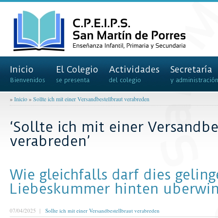
Inicio
El Colegio
Actividades
Secretaría
Bienvenidos
se presenta
del colegio
y administració
»
Inicio
»
Sollte ich mit einer Versandbestellbraut verabreden
‘Sollte ich mit einer Versandb
verabreden’
Wie gleichfalls darf dies geling
Liebeskummer hinten uberwi
07/04/2025 |
Sollte ich mit einer Versandbestellbraut verabreden