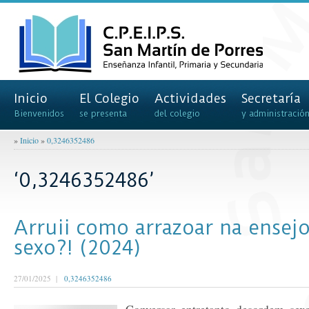
Inicio
El Colegio
Actividades
Secretaría
Bienvenidos
se presenta
del colegio
y administració
»
Inicio
»
0,3246352486
‘0,3246352486’
Arruii como arrazoar na ensejo
sexo?! (2024)
27/01/2025 |
0,3246352486