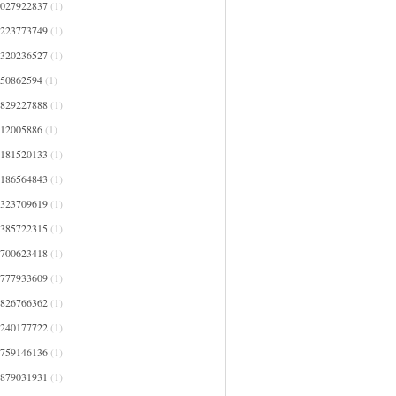
4027922837
(1)
4223773749
(1)
4320236527
(1)
450862594
(1)
4829227888
(1)
512005886
(1)
5181520133
(1)
5186564843
(1)
5323709619
(1)
5385722315
(1)
5700623418
(1)
5777933609
(1)
5826766362
(1)
6240177722
(1)
6759146136
(1)
6879031931
(1)