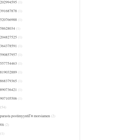
7202994595
(1)
7391687878
(1)
7520766988
(1)
758628034
(1)
8204827525
(1)
8364378591
(1)
8590857957
(1)
9557754463
(1)
9819032889
(1)
9868379365
(1)
9890736421
(1)
9907105506
(1)
154)
 parasta postimyyntiГ¤ morsiamen
(2)
30i
(2)
(1)