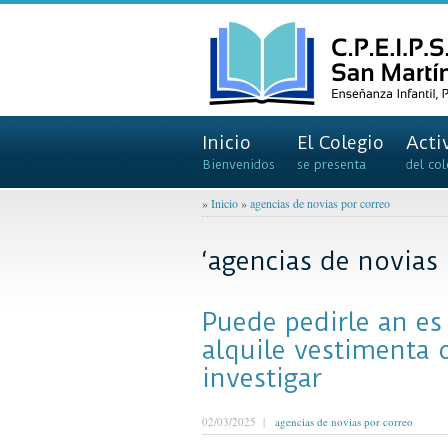
Inicio
El Colegio
Acti
Bienvenidos
se presenta
del col
»
Inicio
»
agencias de novias por correo
‘agencias de novias 
Puede pedirle an es
alquile vestimenta o
investigar
02/03/2025 |
agencias de novias por correo