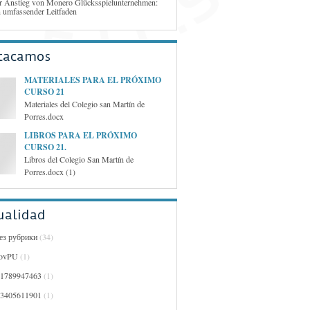
r Anstieg von Monero Glücksspielunternehmen:
n umfassender Leitfaden
tacamos
MATERIALES PARA EL PRÓXIMO
CURSO 21
Materiales del Colegio san Martín de
Porres.docx
LIBROS PARA EL PRÓXIMO
CURSO 21.
Libros del Colegio San Martín de
Porres.docx (1)
ualidad
Без рубрики
(34)
ovPU
(1)
01789947463
(1)
03405611901
(1)