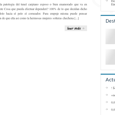
De
 la patologia del tunel carpiano esposo o bien enamorado que va en
Ei
ente Cosa que pueda efectuar dependeri? 100% de lo que decidan dicho
dolo hacia el pelo el corneador. Para empuje misma puede pensar
n de que ella asi como la hermosas mujeres solteras chechena [...]
Des
Act
! 
+n
0,
0,