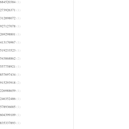
0684520384
(1)
1273926371
(1)
1312898072
(1)
1927127078
(1)
2269298801
(1)
2413176967
(1)
2519233523
(1)
2543868862
(2)
2557758921
(1)
2857697434
(1)
2915293918
(2)
3226988659
(1)
3246352486
(1)
3578936005
(1)
3604399109
(1)
3835337893
(1)