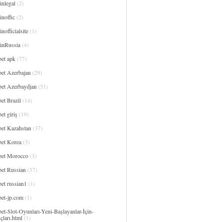
inlegal
(2)
noffic
(2)
nofficialsite
(1)
inRussia
(4)
bet apk
(77)
bet Azerbajan
(29)
bet Azerbaydjan
(51)
et Brazil
(14)
et giriş
(19)
bet Kazahstan
(37)
bet Korea
(3)
bet Morocco
(3)
bet Russian
(37)
et russian1
(1)
bet-jp.com
(1)
et-Slot-Oyunları-Yeni-Başlayanlar-İçin-
çları.html
(1)