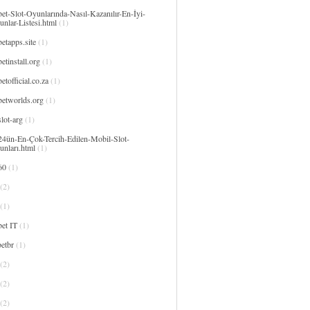
et-Slot-Oyunlarında-Nasıl-Kazanılır-En-İyi-
nlar-Listesi.html
(1)
etapps.site
(1)
etinstall.org
(1)
etofficial.co.za
(1)
betworlds.org
(1)
lot-arg
(1)
24ün-En-Çok-Tercih-Edilen-Mobil-Slot-
unları.html
(1)
60
(1)
(2)
(1)
et IT
(1)
etbr
(1)
(2)
(2)
(2)