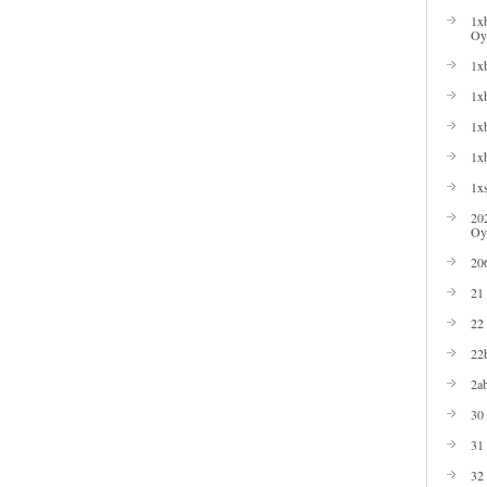
1xb
Oyu
1xb
1xb
1xb
1x
1xs
20
Oy
20
21
22
22b
2ab
30
31
32