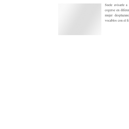
Suele avisarle a
cogerse en difer
mujer desplazan
vocablos con el fi