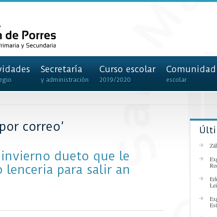
vidades
Secretaría
Curso escolar
Comunidad
egio
y administración
2019/2020
escolar
por correo’
Últ
Záh
 invierno dueto que le
Ex
Re
 lenceria para salir an
Er
Lei
Ex
Es