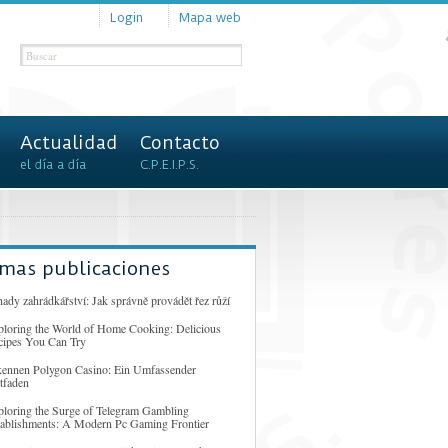
Login
Mapa web
Actualidad
Contacto
el día a día
C.P.E.I.P.S.
imas publicaciones
ady zahrádkářství: Jak správně provádět řez růží
ploring the World of Home Cooking: Delicious
cipes You Can Try
kennen Polygon Casino: Ein Umfassender
tfaden
ploring the Surge of Telegram Gambling
tablishments: A Modern Pc Gaming Frontier