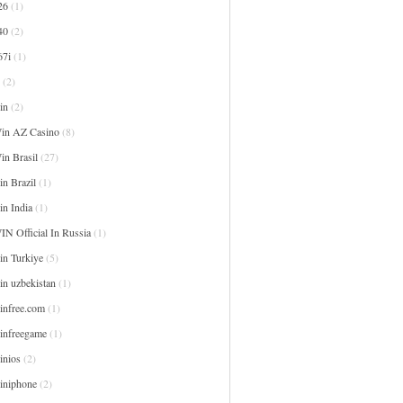
26
(1)
40
(2)
67i
(1)
(2)
in
(2)
in AZ Casino
(8)
in Brasil
(27)
n Brazil
(1)
in India
(1)
IN Official In Russia
(1)
in Turkiye
(5)
in uzbekistan
(1)
infree.com
(1)
infreegame
(1)
inios
(2)
iniphone
(2)