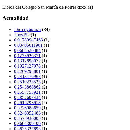
Libros del Colegio San Martín de Porres.docx (1)
Actualidad
! Без рубрики
(34)
+novPU
(1)
0,01789947463
(1)
0,03405611901
(1)
0,0684520384
(1)
0,1273926371
(1)
0,1312898072
(1)
0,1927127078
(1)
0,2269298801
(1)
0,2413176967
(1)
0,2519233523
(1)
0,2543868862
(2)
0,2557758921
(1)
0,2857697434
(1)
0,2915293918
(2)
0,3226988659
(1)
0,3246352486
(1)
0,3578936005
(1)
0,3604399109
(1)
0,3835337893
(1)