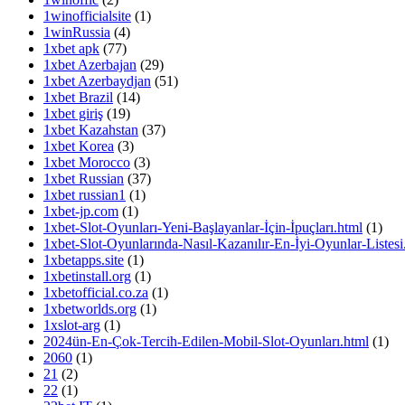
1winofficialsite
(1)
1winRussia
(4)
1xbet apk
(77)
1xbet Azerbajan
(29)
1xbet Azerbaydjan
(51)
1xbet Brazil
(14)
1xbet giriş
(19)
1xbet Kazahstan
(37)
1xbet Korea
(3)
1xbet Morocco
(3)
1xbet Russian
(37)
1xbet russian1
(1)
1xbet-jp.com
(1)
1xbet-Slot-Oyunları-Yeni-Başlayanlar-İçin-İpuçları.html
(1)
1xbet-Slot-Oyunlarında-Nasıl-Kazanılır-En-İyi-Oyunlar-Listesi
1xbetapps.site
(1)
1xbetinstall.org
(1)
1xbetofficial.co.za
(1)
1xbetworlds.org
(1)
1xslot-arg
(1)
2024ün-En-Çok-Tercih-Edilen-Mobil-Slot-Oyunları.html
(1)
2060
(1)
21
(2)
22
(1)