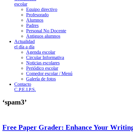
escolar
Equipo directivo
Profesorado
Alumnos
Padres
Personal No Docente
Antiguos alumnos
Actualidad
el día a día
Agenda escolar
Circular Informativa
Noticias escolares
Periódico escolar
Comedor escolar / Menú
Galería de fotos
Contacto
C.P.E.I.P.S.
‘spam3’
Free Paper Grader: Enhance Your Writin