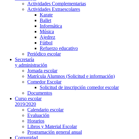
Actividades Complementarias
Actividades Extraescolares
Karate
Ballet
Informática
Música
Ajedrez
Fútbol
Refuerzo educativo
Periódico escolar
Secretaría
y administración
Jornada escolar
Matrícula Alumnos (Solicitud e información)
Comedor Escolar
Solicitud de inscripción comedor escolar
Documentos
Curso escolar
2019/2020
Calendario escolar
Evaluación
Horarios
Libros y Material Escolar
Programación general anual
Comunidad