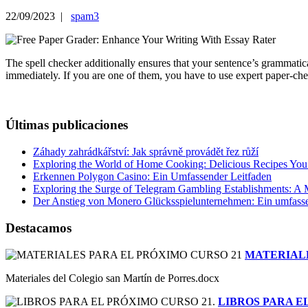
22/09/2023 |
spam3
The spell checker additionally ensures that your sentence’s grammatical
immediately. If you are one of them, you have to use expert paper-che
Últimas publicaciones
Záhady zahrádkářství: Jak správně provádět řez růží
Exploring the World of Home Cooking: Delicious Recipes You
Erkennen Polygon Casino: Ein Umfassender Leitfaden
Exploring the Surge of Telegram Gambling Establishments: A
Der Anstieg von Monero Glücksspielunternehmen: Ein umfasse
Destacamos
MATERIALE
Materiales del Colegio san Martín de Porres.docx
LIBROS PARA E