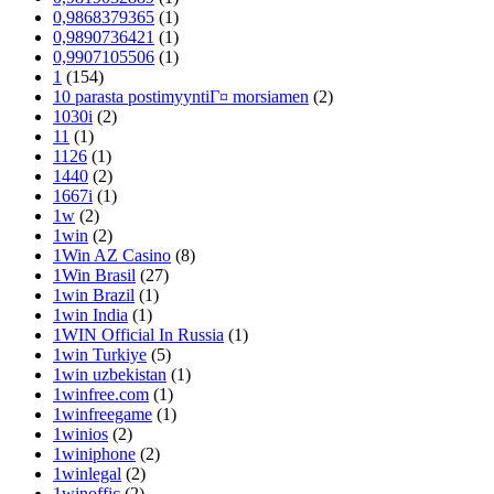
0,9868379365
(1)
0,9890736421
(1)
0,9907105506
(1)
1
(154)
10 parasta postimyyntiГ¤ morsiamen
(2)
1030i
(2)
11
(1)
1126
(1)
1440
(2)
1667i
(1)
1w
(2)
1win
(2)
1Win AZ Casino
(8)
1Win Brasil
(27)
1win Brazil
(1)
1win India
(1)
1WIN Official In Russia
(1)
1win Turkiye
(5)
1win uzbekistan
(1)
1winfree.com
(1)
1winfreegame
(1)
1winios
(2)
1winiphone
(2)
1winlegal
(2)
1winoffic
(2)