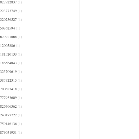
4027922837
(1)
4223773749
(1)
4320236527
(1)
450862594
(1)
4829227888
(1)
512005886
(1)
5181520133
(1)
5186564843
(1)
5323709619
(1)
5385722315
(1)
5700623418
(1)
5777933609
(1)
5826766362
(1)
6240177722
(1)
6759146136
(1)
6879031931
(1)