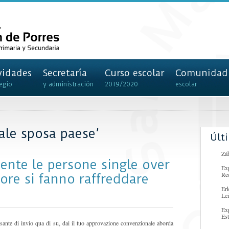
vidades
Secretaría
Curso escolar
Comunidad
egio
y administración
2019/2020
escolar
ale sposa paese’
Últ
Záh
ente le persone single over
Ex
Re
ore si fanno raffreddare
Er
Lei
Ex
Es
sante di invio qua di su, dai il tuo approvazione convenzionale aborda