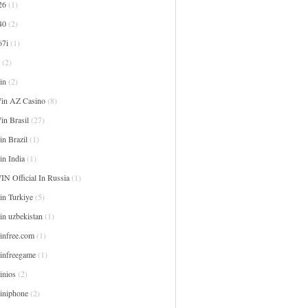
26
(1)
40
(2)
67i
(1)
(2)
in
(2)
in AZ Casino
(8)
in Brasil
(27)
n Brazil
(1)
in India
(1)
IN Official In Russia
(1)
in Turkiye
(5)
in uzbekistan
(1)
infree.com
(1)
infreegame
(1)
inios
(2)
iniphone
(2)