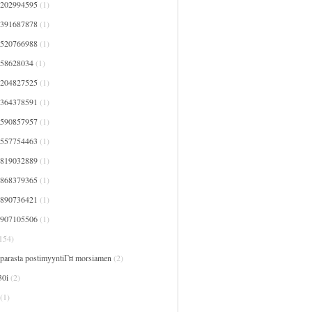
7202994595
(1)
7391687878
(1)
7520766988
(1)
758628034
(1)
8204827525
(1)
8364378591
(1)
8590857957
(1)
9557754463
(1)
9819032889
(1)
9868379365
(1)
9890736421
(1)
9907105506
(1)
154)
 parasta postimyyntiГ¤ morsiamen
(2)
30i
(2)
(1)