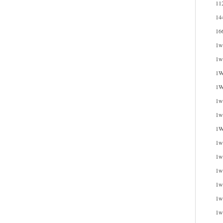
11
14
16
1w
1w
1W
1W
1wi
1w
1W
1w
1w
1w
1w
1w
1w