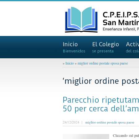
Inicio
El Colegio
Acti
Bienvenidos
se presenta
del col
»
Inicio
»
miglior ordine postale sposa paese
‘miglior ordine post
Parecchio ripetutam
50 per cerca dell’am
28/12/2024 |
miglior ordine postale sposa paese
Cliccando sul pul