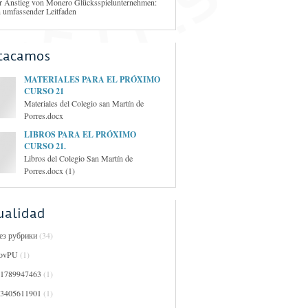
r Anstieg von Monero Glücksspielunternehmen:
n umfassender Leitfaden
tacamos
MATERIALES PARA EL PRÓXIMO
CURSO 21
Materiales del Colegio san Martín de
Porres.docx
LIBROS PARA EL PRÓXIMO
CURSO 21.
Libros del Colegio San Martín de
Porres.docx (1)
ualidad
Без рубрики
(34)
ovPU
(1)
01789947463
(1)
03405611901
(1)