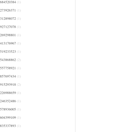
0684520384
(1)
1273926371
(1)
1312898072
(1)
1927127078
(1)
2269298801
(1)
2413176967
(1)
2519233523
(1)
2543868862
(2)
2557758921
(1)
2857697434
(1)
2915293918
(2)
3226988659
(1)
3246352486
(1)
3578936005
(1)
3604399109
(1)
3835337893
(1)