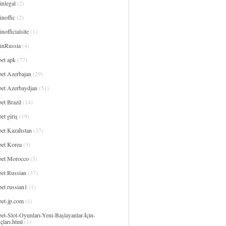
inlegal
(2)
noffic
(2)
nofficialsite
(1)
inRussia
(4)
bet apk
(77)
bet Azerbajan
(29)
bet Azerbaydjan
(51)
et Brazil
(14)
et giriş
(19)
bet Kazahstan
(37)
bet Korea
(3)
bet Morocco
(3)
bet Russian
(37)
et russian1
(1)
bet-jp.com
(1)
et-Slot-Oyunları-Yeni-Başlayanlar-İçin-
çları.html
(1)