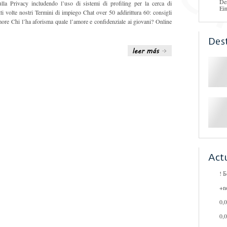
De
ulla Privacy includendo l’uso di sistemi di profiling per la cerca di
Ei
tti volte nostri Termini di impiego Chat over 50 addirittura 60: consigli
more Chi l’ha aforisma quale l’amore e confidenziale ai giovani? Online
Des
Act
! 
+n
0,
0,