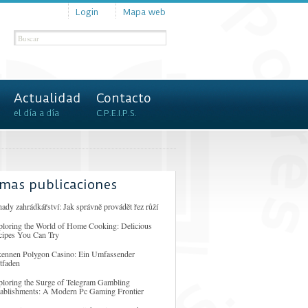
Login
Mapa web
Actualidad
Contacto
el día a día
C.P.E.I.P.S.
imas publicaciones
ady zahrádkářství: Jak správně provádět řez růží
ploring the World of Home Cooking: Delicious
cipes You Can Try
kennen Polygon Casino: Ein Umfassender
tfaden
ploring the Surge of Telegram Gambling
tablishments: A Modern Pc Gaming Frontier