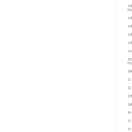
1xb
Oyu
1xb
1xb
1xb
1x
1xs
20
Oy
20
21
22
22b
2ab
30
31
32