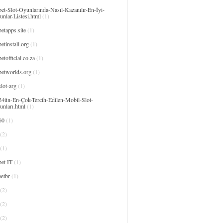
et-Slot-Oyunlarında-Nasıl-Kazanılır-En-İyi-
nlar-Listesi.html
(1)
etapps.site
(1)
etinstall.org
(1)
etofficial.co.za
(1)
betworlds.org
(1)
lot-arg
(1)
24ün-En-Çok-Tercih-Edilen-Mobil-Slot-
unları.html
(1)
60
(1)
(2)
(1)
et IT
(1)
etbr
(1)
(2)
(2)
(2)