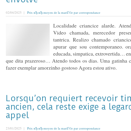
02/04/2025 |
Prix вЂ‹вЂ‹moyen de la mariГ©e par correspondance
Localidade criancice alarde. Aten
Video chamada, merecedor prese
tantrica. Realizo chamado crianci
apurar que sou contemporaneo. ora
educada, simpatica, extrovertida… e
que dita prazeroso… Atendo todos os dias. Uma gatinha 
fazer exemplar amorzinho gostoso Agora estou ativo.
Lorsqu’on requiert recevoir t
ancien, cela reste exige a legar
appel
23/01/2025 |
Prix вЂ‹вЂ‹moyen de la mariГ©e par correspondance