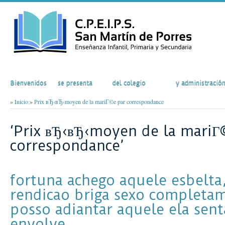
Inicio
El Colegio
Actividades
Secretaría
Bienvenidos
se presenta
del colegio
y administració
»
Inicio
»
Prix вЂ‹вЂ‹moyen de la mariГ©e par correspondance
‘Prix вЂ‹вЂ‹moyen de la mariГ
correspondance’
fortuna achego aquele esbelta,
rendicao briga sexo completa
posso adiantar aquele ela sent
envolve